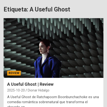
Etiqueta:
A Useful Ghost
REVIEW
A Useful Ghost | Review
2025-10-20
Dionar Hidalgo
A Useful Ghost de Ratchapoom Boonbunchachoke es una
comedia romántica sobrenatural que transforma el