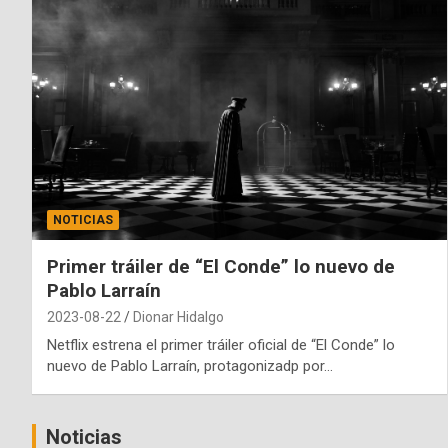
NOTICIAS
Primer tráiler de “El Conde” lo nuevo de
Pablo Larraín
2023-08-22
Dionar Hidalgo
Netflix estrena el primer tráiler oficial de “El Conde” lo
nuevo de Pablo Larraín, protagonizadp por…
Noticias