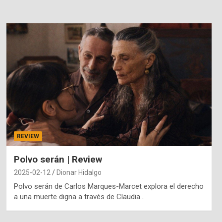
REVIEW
Polvo serán | Review
2025-02-12
Dionar Hidalgo
Polvo serán de Carlos Marques-Marcet explora el derecho
a una muerte digna a través de Claudia…