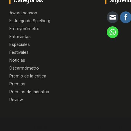
Categorías
Siguen
Award season
El Juego de Spielberg
Emmymómetro
Entrevistas
Especiales
Festivales
Noticias
Oscarmómetro
Premio de la crítica
Premios
Premios de Industria
Review
Copyright © 2026
Algo más que cine
Theme by:
Theme Hors