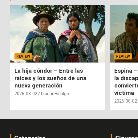
REVIEW
REVIEW
La hija cóndor – Entre las
Espina –
raíces y los sueños de una
la disca
nueva generación
conviert
víctima
2026-08-02
Dionar Hidalgo
2026-08-02