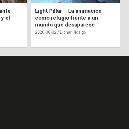
nante
Light Pillar – La animación
 y el
como refugio frente a un
mundo que desaparece
2026-08-02
Dionar Hidalgo