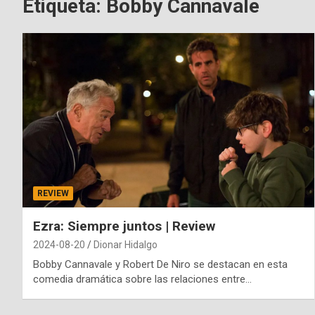
Etiqueta:
Bobby Cannavale
REVIEW
Ezra: Siempre juntos | Review
2024-08-20
Dionar Hidalgo
Bobby Cannavale y Robert De Niro se destacan en esta
comedia dramática sobre las relaciones entre…