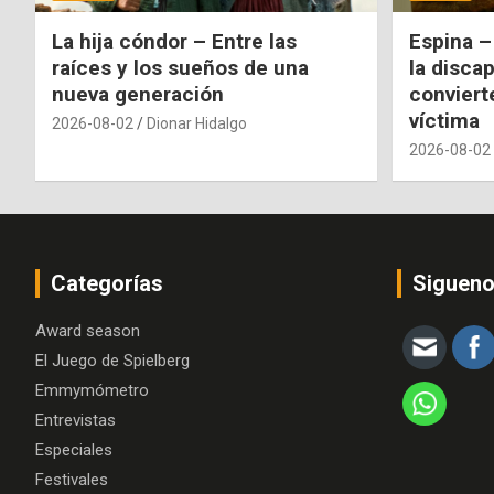
La hija cóndor – Entre las
Espina –
raíces y los sueños de una
la disca
nueva generación
conviert
víctima
2026-08-02
Dionar Hidalgo
2026-08-02
Categorías
Siguen
Award season
El Juego de Spielberg
Emmymómetro
Entrevistas
Especiales
Festivales