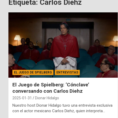
Etiqueta:
Carlos Diehz
EL JUEGO DE SPIELBERG
ENTREVISTAS
El Juego de Spielberg: ‘Cónclave’
conversando con Carlos Diehz
2025-01-31
Dionar Hidalgo
Nuestro host Dionar Hidalgo tuvo una entrevista exclusiva
con el actor mexicano Carlos Diehz, quien interpreta…