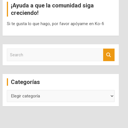
¡Ayuda a que la comunidad siga
creciendo!
Si te gusta lo que hago, por favor apóyame en Ko-fi
S
e
a
r
c
Categorías
h
Categorías