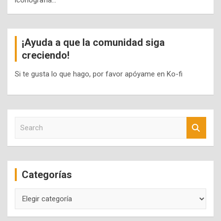
iconografía…
¡Ayuda a que la comunidad siga
creciendo!
Si te gusta lo que hago, por favor apóyame en Ko-fi
S
e
a
r
c
Categorías
h
Categorías