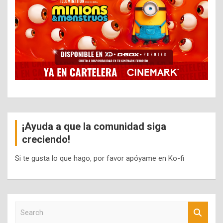
¡Ayuda a que la comunidad siga
creciendo!
Si te gusta lo que hago, por favor apóyame en Ko-fi
S
e