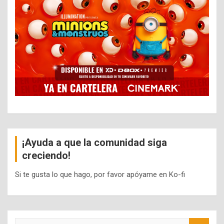
¡Ayuda a que la comunidad siga
creciendo!
Si te gusta lo que hago, por favor apóyame en Ko-fi
S