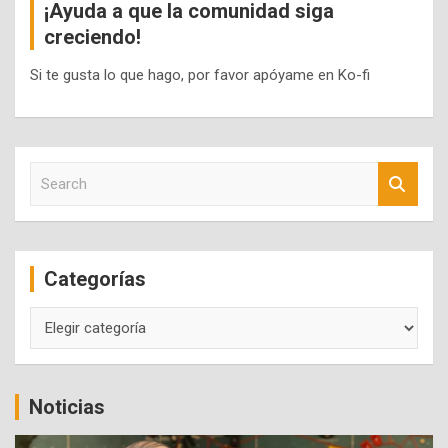
¡Ayuda a que la comunidad siga
creciendo!
Si te gusta lo que hago, por favor apóyame en Ko-fi
S
e
a
r
c
Categorías
h
Categorías
Noticias