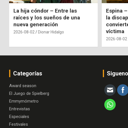
La hija cóndor – Entre las
Espina –
raíces y los sueños de una
la disca
nueva generación
conviert
víctima
2026-08-02
Dionar Hidalgo
2026-08-02
Categorías
Siguen
Award season
El Juego de Spielberg
Emmymómetro
Entrevistas
Especiales
Festivales