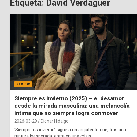
Etiqueta:
David Verdaguer
REVIEW
Siempre es invierno (2025) – el desamor
desde la mirada masculina: una melancolía
íntima que no siempre logra conmover
2026-03-29
Dionar Hidalgo
‘Siempre es invierno’ sigue a un arquitecto que, tras una
ruptura inesperada, entra en una crisis…