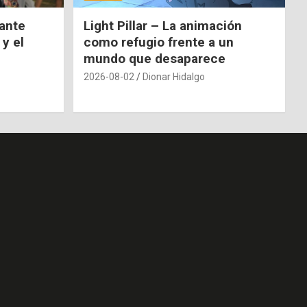
nante
Light Pillar – La animación
 y el
como refugio frente a un
mundo que desaparece
2026-08-02
Dionar Hidalgo