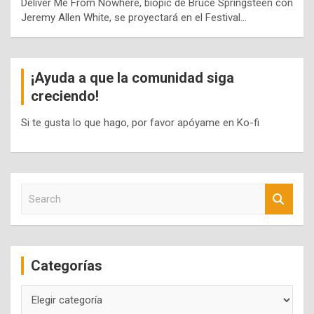
Deliver Me From Nowhere, biopic de Bruce Springsteen con
Jeremy Allen White, se proyectará en el Festival…
¡Ayuda a que la comunidad siga
creciendo!
Si te gusta lo que hago, por favor apóyame en Ko-fi
S
e
a
r
c
Categorías
h
Categorías