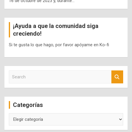
16 de octubre de 2023 y, durante…
¡Ayuda a que la comunidad siga
creciendo!
Si te gusta lo que hago, por favor apóyame en Ko-fi
S
e
a
r
c
Categorías
h
Categorías