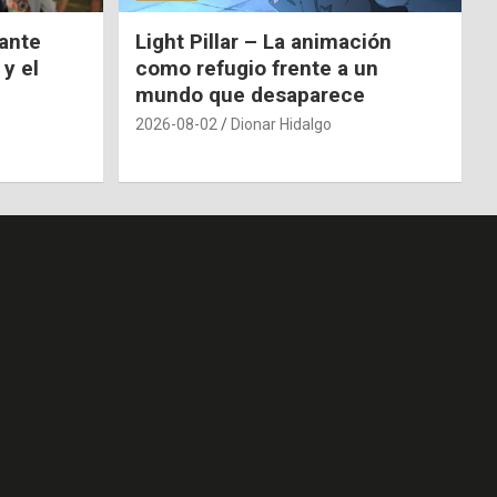
nante
Light Pillar – La animación
 y el
como refugio frente a un
mundo que desaparece
2026-08-02
Dionar Hidalgo