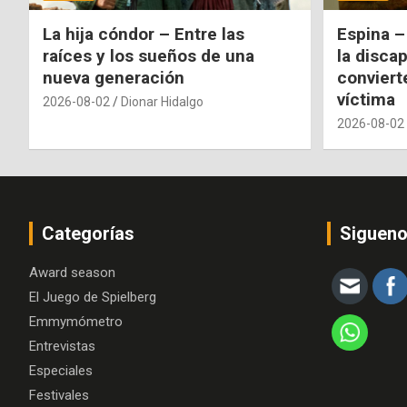
La hija cóndor – Entre las
Espina –
raíces y los sueños de una
la disca
nueva generación
conviert
víctima
2026-08-02
Dionar Hidalgo
2026-08-02
Categorías
Siguen
Award season
El Juego de Spielberg
Emmymómetro
Entrevistas
Especiales
Festivales