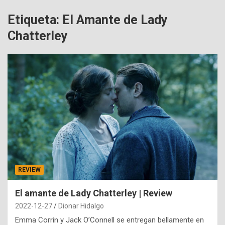
Etiqueta:
El Amante de Lady
Chatterley
REVIEW
El amante de Lady Chatterley | Review
2022-12-27
Dionar Hidalgo
Emma Corrin y Jack O’Connell se entregan bellamente en