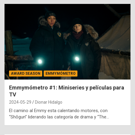
AWARD SEASON
EMMYMÓMETRO
Emmymómetro #1: Miniseries y películas para
TV
2024-05-29
Dionar Hidalgo
El camino al Emmy esta calentando motores, con
“Shōgun” liderando las categoría de drama y “The…