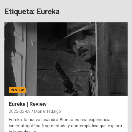
Etiqueta:
Eureka
REVIEW
Eureka | Review
2025-03-08
Dionar Hidalgo
Eureka, lo nuevo Lisandro Alonso es una experiencia
cinematográfica fragmentada y contemplativa que explora