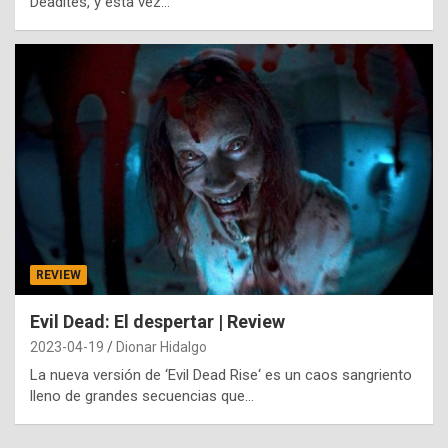
Deadites, y esta vez…
REVIEW
Evil Dead: El despertar | Review
2023-04-19
Dionar Hidalgo
La nueva versión de ‘Evil Dead Rise‘ es un caos sangriento
lleno de grandes secuencias que…