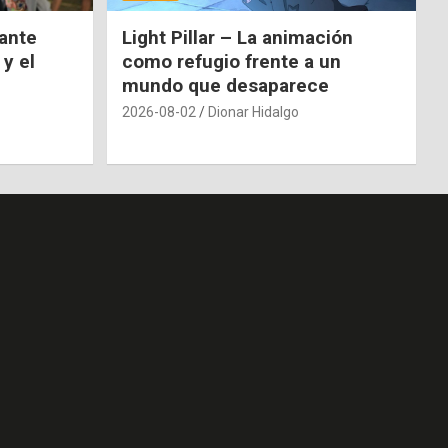
nante
Light Pillar – La animación
 y el
como refugio frente a un
mundo que desaparece
2026-08-02
Dionar Hidalgo