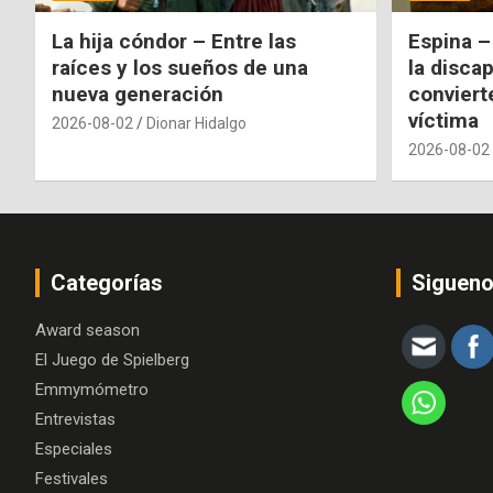
La hija cóndor – Entre las
Espina –
raíces y los sueños de una
la disca
nueva generación
conviert
víctima
2026-08-02
Dionar Hidalgo
2026-08-02
Categorías
Siguen
Award season
El Juego de Spielberg
Emmymómetro
Entrevistas
Especiales
Festivales