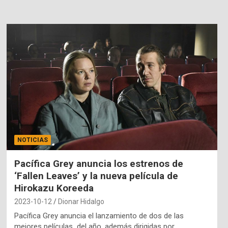
NOTICIAS
Pacífica Grey anuncia los estrenos de
‘Fallen Leaves’ y la nueva película de
Hirokazu Koreeda
2023-10-12
Dionar Hidalgo
Pacífica Grey anuncia el lanzamiento de dos de las
mejores películas del año, además dirigidas por…