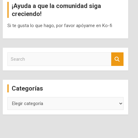
¡Ayuda a que la comunidad siga
creciendo!
Si te gusta lo que hago, por favor apóyame en Ko-fi
S
e
a
r
c
Categorías
h
Categorías