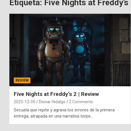
Etiqueta:
Five Nights at Freddy’s
REVIEW
Five Nights at Freddy’s 2 | Review
2025-12-05
Dionar Hidalgo
2 Comments
Secuela que repite y agrava los errores de la primera
entrega, atrapada en una narrativa torpe…