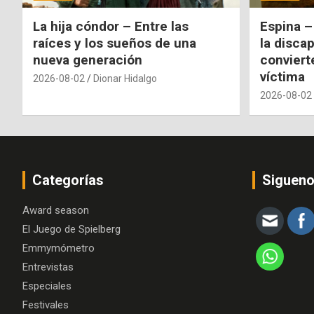
La hija cóndor – Entre las
Espina –
raíces y los sueños de una
la disca
nueva generación
conviert
víctima
2026-08-02
Dionar Hidalgo
2026-08-02
Categorías
Siguen
Award season
El Juego de Spielberg
Emmymómetro
Entrevistas
Especiales
Festivales