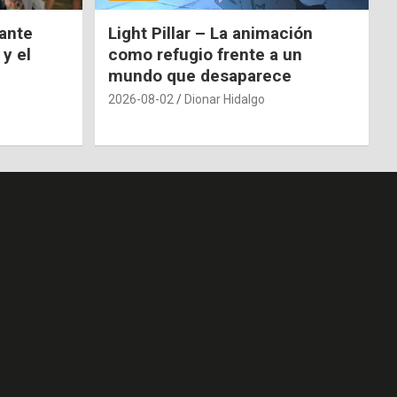
nante
Light Pillar – La animación
 y el
como refugio frente a un
mundo que desaparece
2026-08-02
Dionar Hidalgo