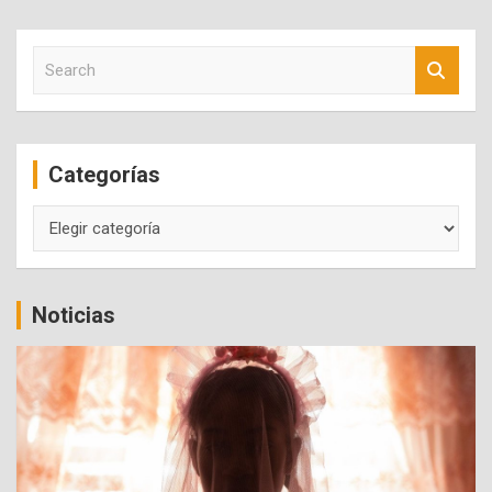
S
e
a
r
c
Categorías
h
Categorías
Noticias