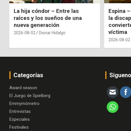
La hija cóndor – Entre las
Espina –
raíces y los sueños de una
la disca
nueva generación
conviert
víctima
2026-08-02
Dionar Hidalgo
2026-08-02
Categorías
Siguen
Award season
El Juego de Spielberg
Emmymómetro
Entrevistas
Especiales
Festivales