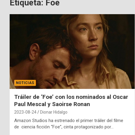
Etiqueta:
Foe
NOTICIAS
Tráiler de ‘Foe’ con los nominados al Oscar
Paul Mescal y Saoirse Ronan
2023-08-24
Dionar Hidalgo
Amazon Studios ha estrenado el primer tráiler del filme
de ciencia ficción “Foe”, cinta protagonizado por…