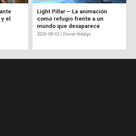
nante
Light Pillar – La animación
 y el
como refugio frente a un
mundo que desaparece
2026-08-02
Dionar Hidalgo