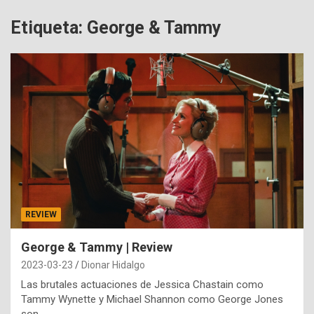
Etiqueta:
George & Tammy
REVIEW
George & Tammy | Review
2023-03-23
Dionar Hidalgo
Las brutales actuaciones de Jessica Chastain como
Tammy Wynette y Michael Shannon como George Jones