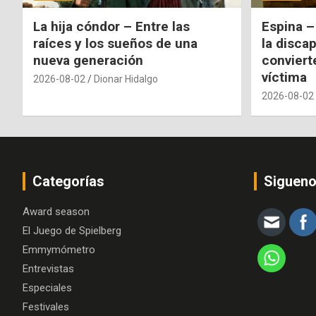
La hija cóndor – Entre las
Espina –
raíces y los sueños de una
la disca
nueva generación
conviert
víctima
2026-08-02
Dionar Hidalgo
2026-08-02
Categorías
Siguen
Award season
El Juego de Spielberg
Emmymómetro
Entrevistas
Especiales
Festivales