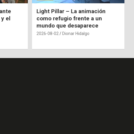
nante
Light Pillar – La animación
 y el
como refugio frente a un
mundo que desaparece
2026-08-02
Dionar Hidalgo