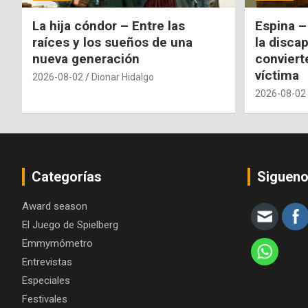
La hija cóndor – Entre las
Espina –
raíces y los sueños de una
la disca
nueva generación
conviert
víctima
2026-08-02
Dionar Hidalgo
2026-08-02
Categorías
Siguen
Award season
El Juego de Spielberg
Emmymómetro
Entrevistas
Especiales
Festivales