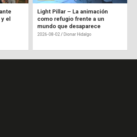
nante
Light Pillar – La animación
 y el
como refugio frente a un
mundo que desaparece
2026-08-02
Dionar Hidalgo