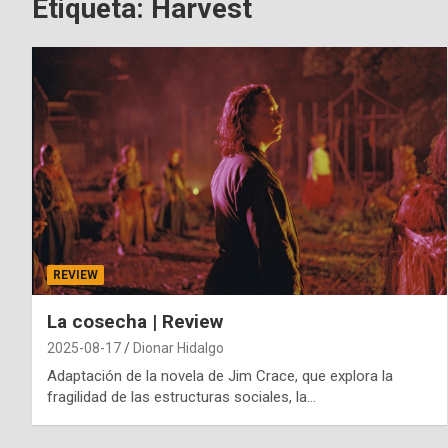
Etiqueta:
Harvest
REVIEW
La cosecha | Review
2025-08-17
Dionar Hidalgo
Adaptación de la novela de Jim Crace, que explora la
fragilidad de las estructuras sociales, la…