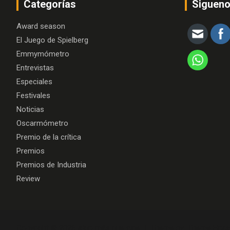
Categorías
Siguen
Award season
El Juego de Spielberg
Emmymómetro
Entrevistas
Especiales
Festivales
Noticias
Oscarmómetro
Premio de la crítica
Premios
Premios de Industria
Review
Copyright © 2026
Algo más que cine
Theme by:
Theme Hors