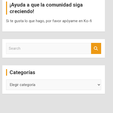
¡Ayuda a que la comunidad siga
creciendo!
Si te gusta lo que hago, por favor apóyame en Ko-fi
S
e
a
r
c
Categorías
h
Categorías