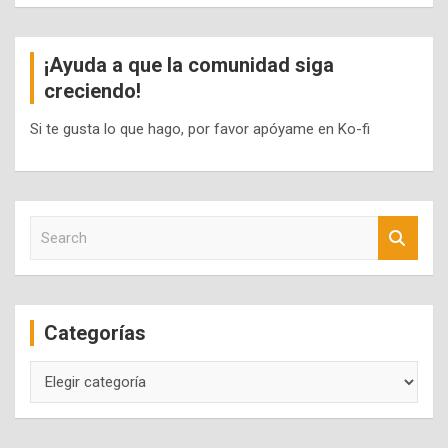
¡Ayuda a que la comunidad siga
creciendo!
Si te gusta lo que hago, por favor apóyame en Ko-fi
S
e
a
r
c
Categorías
h
Categorías