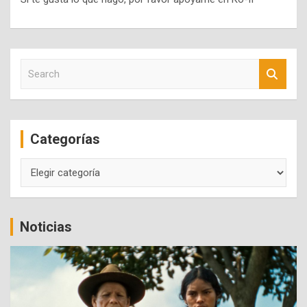
S
e
a
r
c
Categorías
h
Categorías
Noticias