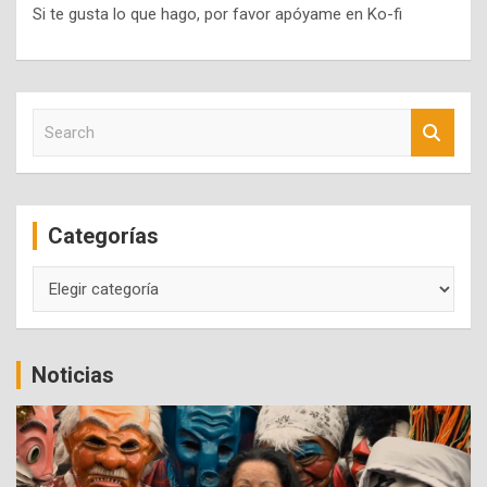
Si te gusta lo que hago, por favor apóyame en Ko-fi
S
e
a
r
c
Categorías
h
Categorías
Noticias