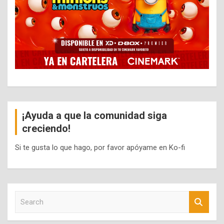
¡Ayuda a que la comunidad siga
creciendo!
Si te gusta lo que hago, por favor apóyame en Ko-fi
S
e
a