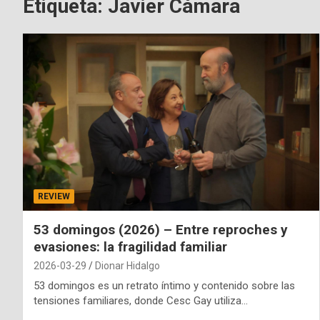
Etiqueta:
Javier Cámara
REVIEW
53 domingos (2026) – Entre reproches y
evasiones: la fragilidad familiar
2026-03-29
Dionar Hidalgo
53 domingos es un retrato íntimo y contenido sobre las
tensiones familiares, donde Cesc Gay utiliza…