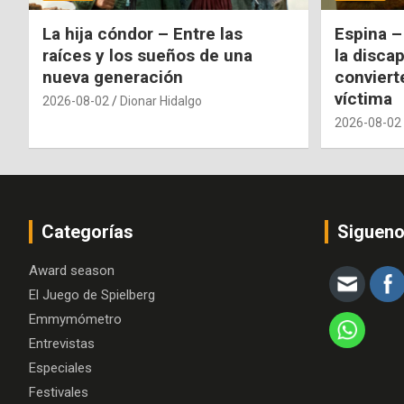
La hija cóndor – Entre las
Espina –
raíces y los sueños de una
la disca
nueva generación
conviert
víctima
2026-08-02
Dionar Hidalgo
2026-08-02
Categorías
Siguen
Award season
El Juego de Spielberg
Emmymómetro
Entrevistas
Especiales
Festivales