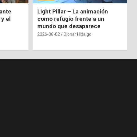
nante
Light Pillar – La animación
 y el
como refugio frente a un
mundo que desaparece
2026-08-02
Dionar Hidalgo