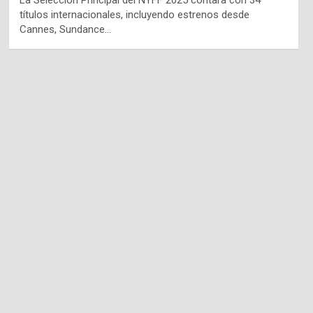
La Selección Principal del NYFF 2025 contará con 34
títulos internacionales, incluyendo estrenos desde
Cannes, Sundance…