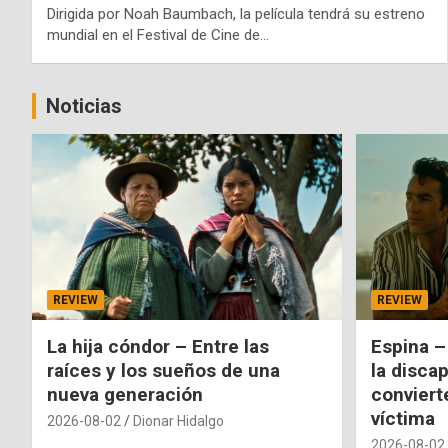
Dirigida por Noah Baumbach, la película tendrá su estreno
mundial en el Festival de Cine de…
Noticias
REVIEW
REVIEW
La hija cóndor – Entre las
Espina –
raíces y los sueños de una
la disca
nueva generación
conviert
víctima
2026-08-02
Dionar Hidalgo
2026-08-02