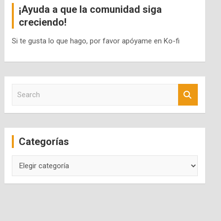
¡Ayuda a que la comunidad siga
creciendo!
Si te gusta lo que hago, por favor apóyame en Ko-fi
S
e
a
r
c
Categorías
h
Categorías