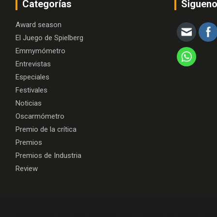
Categorías
Siguen
Award season
El Juego de Spielberg
Emmymómetro
Entrevistas
Especiales
Festivales
Noticias
Oscarmómetro
Premio de la crítica
Premios
Premios de Industria
Review
Copyright © 2026
Algo más que cine
Theme by:
Theme Hors