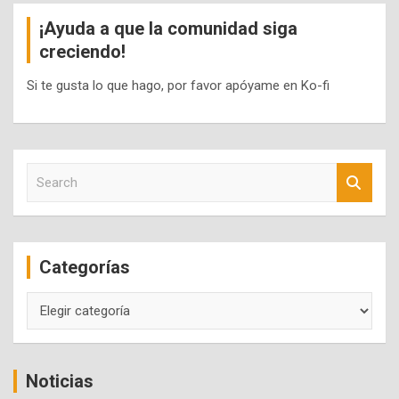
¡Ayuda a que la comunidad siga
creciendo!
Si te gusta lo que hago, por favor apóyame en Ko-fi
S
e
a
r
c
Categorías
h
Categorías
Noticias