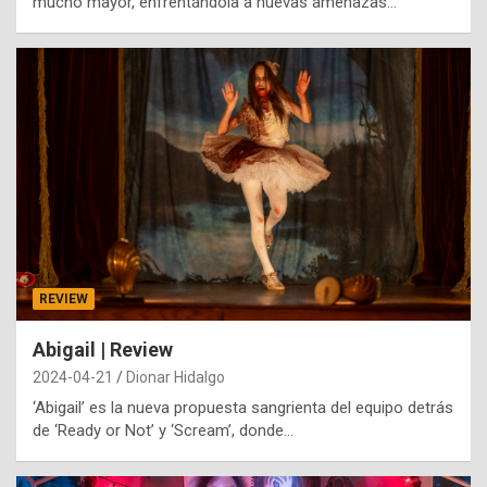
mucho mayor, enfrentándola a nuevas amenazas…
REVIEW
Abigail | Review
2024-04-21
Dionar Hidalgo
‘Abigail’ es la nueva propuesta sangrienta del equipo detrás
de ‘Ready or Not’ y ‘Scream’, donde…