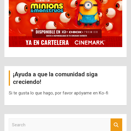
¡Ayuda a que la comunidad siga
creciendo!
Si te gusta lo que hago, por favor apóyame en Ko-fi
S
e