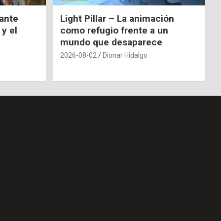
nante
Light Pillar – La animación
 y el
como refugio frente a un
mundo que desaparece
2026-08-02
Dionar Hidalgo