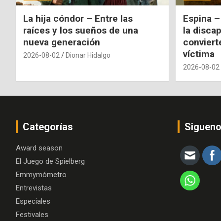
La hija cóndor – Entre las
Espina –
raíces y los sueños de una
la disca
nueva generación
conviert
víctima
2026-08-02
Dionar Hidalgo
2026-08-02
Categorías
Siguen
Award season
El Juego de Spielberg
Emmymómetro
Entrevistas
Especiales
Festivales