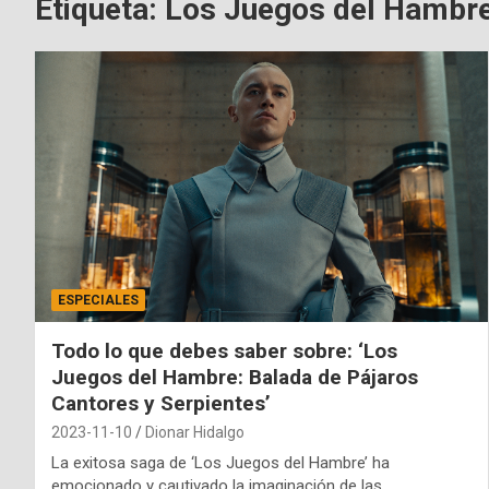
Etiqueta:
Los Juegos del Hambr
ESPECIALES
Todo lo que debes saber sobre: ‘Los
Juegos del Hambre: Balada de Pájaros
Cantores y Serpientes’
2023-11-10
Dionar Hidalgo
La exitosa saga de ‘Los Juegos del Hambre’ ha
emocionado y cautivado la imaginación de las…