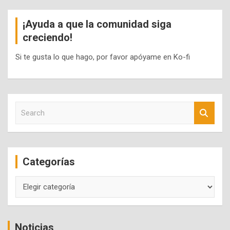
¡Ayuda a que la comunidad siga
creciendo!
Si te gusta lo que hago, por favor apóyame en Ko-fi
S
e
a
r
c
Categorías
h
Categorías
Noticias