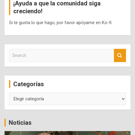
¡Ayuda a que la comunidad siga
creciendo!
Si te gusta lo que hago, por favor apóyame en Ko-fi
S
e
a
r
c
Categorías
h
Categorías
Noticias