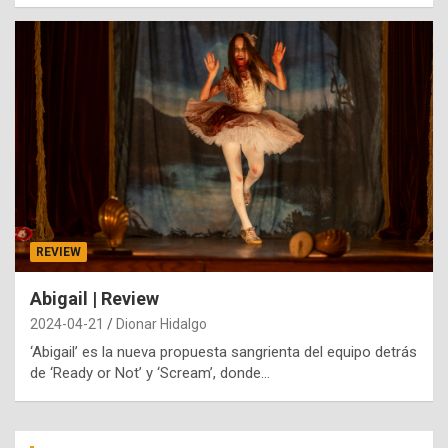
REVIEW
Abigail | Review
2024-04-21
Dionar Hidalgo
‘Abigail’ es la nueva propuesta sangrienta del equipo detrás
de ‘Ready or Not’ y ‘Scream’, donde…