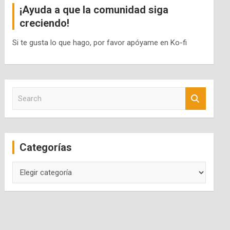
¡Ayuda a que la comunidad siga
creciendo!
Si te gusta lo que hago, por favor apóyame en Ko-fi
S
e
a
r
c
Categorías
h
Categorías