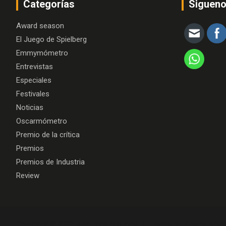
Categorías
Siguen
Award season
El Juego de Spielberg
Emmymómetro
Entrevistas
Especiales
Festivales
Noticias
Oscarmómetro
Premio de la crítica
Premios
Premios de Industria
Review
Copyright © 2026
Algo más que cine
Theme by:
Theme Hors