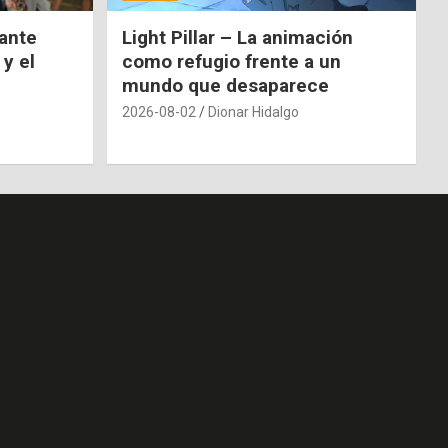
nante
Light Pillar – La animación
 y el
como refugio frente a un
mundo que desaparece
2026-08-02
Dionar Hidalgo