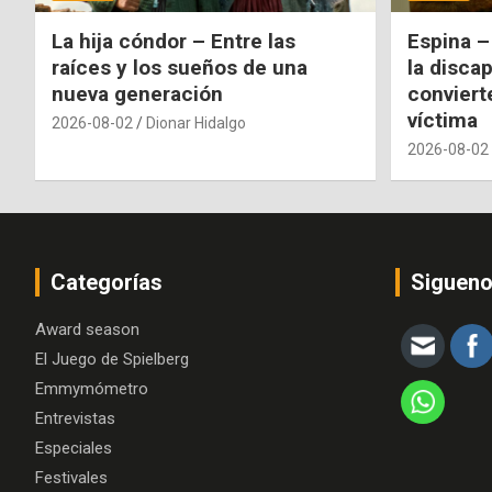
La hija cóndor – Entre las
Espina –
raíces y los sueños de una
la disca
nueva generación
conviert
víctima
2026-08-02
Dionar Hidalgo
2026-08-02
Categorías
Siguen
Award season
El Juego de Spielberg
Emmymómetro
Entrevistas
Especiales
Festivales