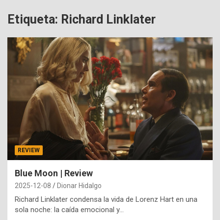
Etiqueta:
Richard Linklater
REVIEW
Blue Moon | Review
2025-12-08
Dionar Hidalgo
Richard Linklater condensa la vida de Lorenz Hart en una
sola noche: la caída emocional y…