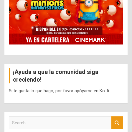
¡Ayuda a que la comunidad siga
creciendo!
Si te gusta lo que hago, por favor apóyame en Ko-fi
S
e
a