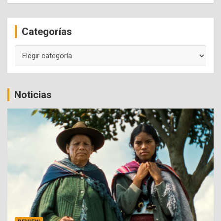
r
c
Categorías
h
Categorías
Noticias