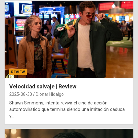
REVIEW
Velocidad salvaje | Review
2025-08-30
Dionar Hidalgo
Shawn Simmons, intenta revivir el cine de acción
automovilístico que termina siendo una imitación caduca
y…