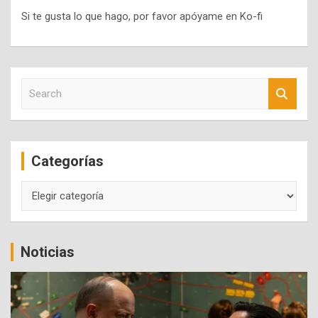
Si te gusta lo que hago, por favor apóyame en Ko-fi
S
e
a
r
c
Categorías
h
Categorías
Noticias