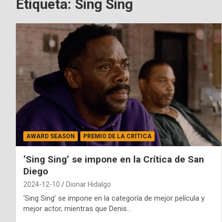
Etiqueta:
Sing Sing
AWARD SEASON
PREMIO DE LA CRÍTICA
‘Sing Sing’ se impone en la Crítica de San
Diego
2024-12-10
Dionar Hidalgo
‘Sing Sing’ se impone en la categoría de mejor película y
mejor actor, mientras que Denis…