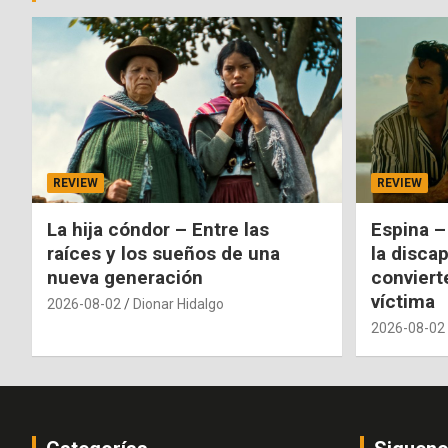
REVIEW
REVIEW
La hija cóndor – Entre las
Espina –
raíces y los sueños de una
la disca
nueva generación
conviert
víctima
2026-08-02
Dionar Hidalgo
2026-08-02