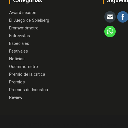
Categorías
Siguen
Award season
El Juego de Spielberg
Emmymómetro
Entrevistas
Especiales
Festivales
Noticias
Oscarmómetro
Premio de la crítica
Premios
Premios de Industria
Review
Copyright © 2026
Algo más que cine
Theme by:
Theme Hors