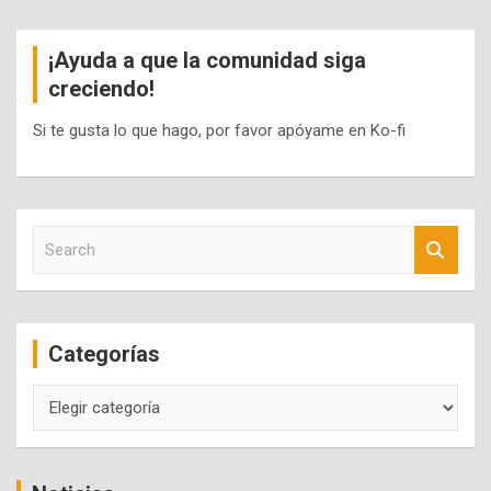
¡Ayuda a que la comunidad siga
creciendo!
Si te gusta lo que hago, por favor apóyame en Ko-fi
S
e
a
r
c
Categorías
h
Categorías