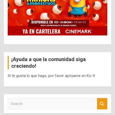
¡Ayuda a que la comunidad siga
creciendo!
Si te gusta lo que hago, por favor apóyame en Ko-fi
S
e
a