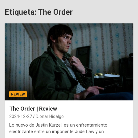
Etiqueta:
The Order
REVIEW
The Order | Review
2024-12-27
Dionar Hidalgo
Lo nuevo de Justin Kurzel, es un enfrentamiento
electrizante entre un imponente Jude Law y un…