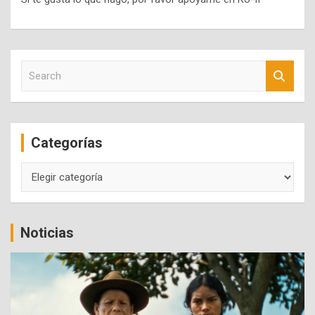
S
e
a
r
c
Categorías
h
Categorías
Noticias