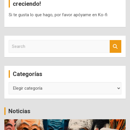
creciendo!
Si te gusta lo que hago, por favor apóyame en Ko-fi
S
e
a
r
c
Categorías
h
Categorías
Noticias