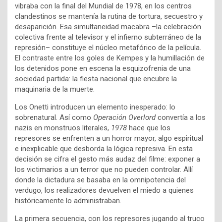
vibraba con la final del Mundial de 1978, en los centros
clandestinos se mantenía la rutina de tortura, secuestro y
desaparición. Esa simultaneidad macabra –la celebración
colectiva frente al televisor y el infierno subterráneo de la
represión– constituye el núcleo metafórico de la película.
El contraste entre los goles de Kempes y la humillación de
los detenidos pone en escena la esquizofrenia de una
sociedad partida: la fiesta nacional que encubre la
maquinaria de la muerte.
Los Onetti introducen un elemento inesperado: lo
sobrenatural. Así como
Operación Overlord
convertía a los
nazis en monstruos literales,
1978
hace que los
represores se enfrenten a un horror mayor, algo espiritual
e inexplicable que desborda la lógica represiva. En esta
decisión se cifra el gesto más audaz del filme: exponer a
los victimarios a un terror que no pueden controlar. Allí
donde la dictadura se basaba en la omnipotencia del
verdugo, los realizadores devuelven el miedo a quienes
históricamente lo administraban.
La primera secuencia, con los represores jugando al truco