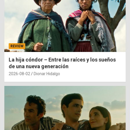
REVIEW
La hija cóndor – Entre las raíces y los sueños
de una nueva generación
2026-08-02
Dionar Hidalgo