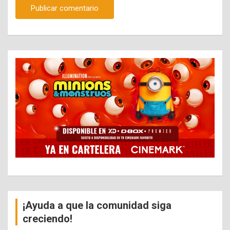
¡Ayuda a que la comunidad siga
creciendo!