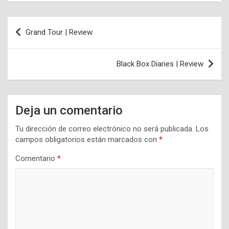
Navegación
Grand Tour | Review
de
entradas
Black Box Diaries | Review
Deja un comentario
Tu dirección de correo electrónico no será publicada.
Los
campos obligatorios están marcados con
*
Comentario
*