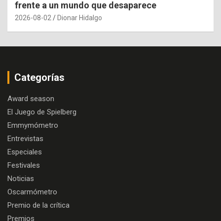
frente a un mundo que desaparece
2026-08-02
Dionar Hidalgo
Categorías
Award season
El Juego de Spielberg
Emmymómetro
Entrevistas
Especiales
Festivales
Noticias
Oscarmómetro
Premio de la crítica
Premios