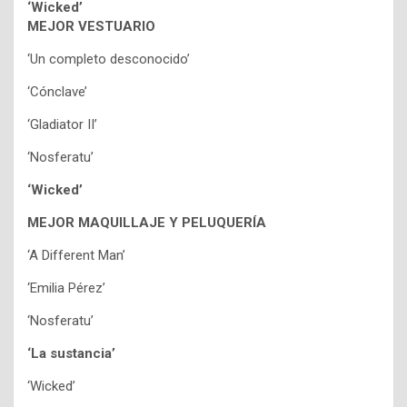
‘Wicked’
MEJOR VESTUARIO
‘Un completo desconocido’
‘Cónclave’
‘Gladiator II’
‘Nosferatu’
‘Wicked’
MEJOR MAQUILLAJE Y PELUQUERÍA
‘A Different Man’
‘Emilia Pérez’
‘Nosferatu’
‘La sustancia’
‘Wicked’