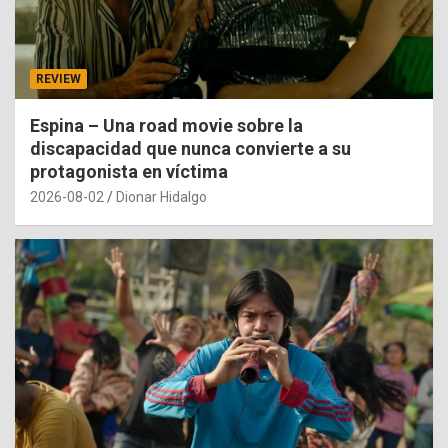
REVIEW
Espina – Una road movie sobre la
discapacidad que nunca convierte a su
protagonista en víctima
2026-08-02
Dionar Hidalgo