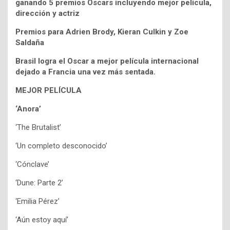
ganando 5 premios Oscars incluyendo mejor película,
dirección y actriz
Premios para
Adrien Brody,
Kieran Culkin y Zoe
Saldaña
Brasil logra el Oscar a mejor película internacional
dejado a Francia una vez más sentada.
MEJOR PELÍCULA
‘Anora’
‘The Brutalist’
‘Un completo desconocido’
‘Cónclave’
‘Dune: Parte 2’
‘Emilia Pérez’
‘Aún estoy aquí’