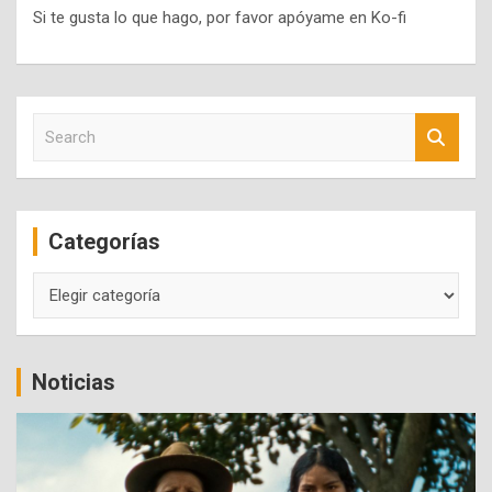
Si te gusta lo que hago, por favor apóyame en Ko-fi
S
e
a
r
c
Categorías
h
Categorías
Noticias