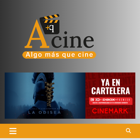
Skip
to
content
Una Página de Crítica y Apreciación Cinematográfica, hecha por
Algo más que cine
un fan que Ama el Séptimo Arte y el Entretenimiento