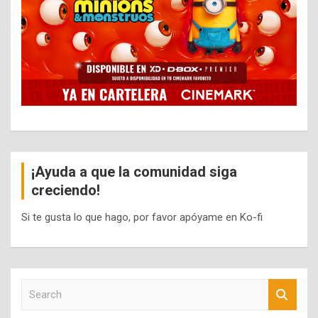
¡Ayuda a que la comunidad siga
creciendo!
Si te gusta lo que hago, por favor apóyame en Ko-fi
S
e
a