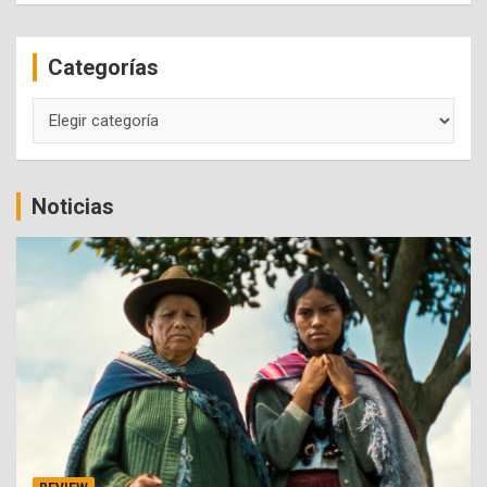
r
c
Categorías
h
Categorías
Noticias