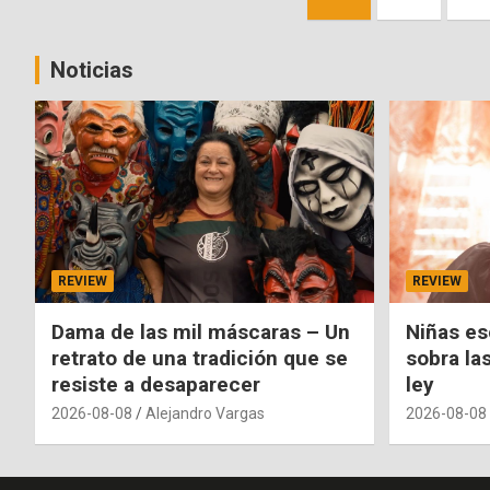
de
entradas
Noticias
REVIEW
REVIEW
Dama de las mil máscaras – Un
Niñas es
retrato de una tradición que se
sobra la
resiste a desaparecer
ley
2026-08-08
Alejandro Vargas
2026-08-08