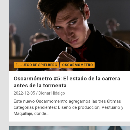
EL JUEGO DE SPIELBERG
OSCARMÓMETRO
Oscarmómetro #5: El estado de la carrera
antes de la tormenta
2022-12-05
Dionar Hidalgo
Este nuevo Oscarmomentro agregamos las tres últimas
categorías pendientes: Diseño de producción, Vestuario y
Maquillaje, donde…