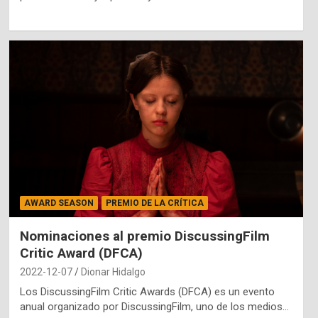
AWARD SEASON
PREMIO DE LA CRÍTICA
Nominaciones al premio DiscussingFilm
Critic Award (DFCA)
2022-12-07
Dionar Hidalgo
Los DiscussingFilm Critic Awards (DFCA) es un evento
anual organizado por DiscussingFilm, uno de los medios…