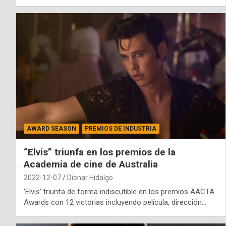
AWARD SEASON
PREMIOS DE INDUSTRIA
“Elvis” triunfa en los premios de la
Academia de cine de Australia
2022-12-07
Dionar Hidalgo
‘Elvis’ triunfa de forma indiscutible en los premios AACTA
Awards con 12 victorias incluyendo película, dirección…