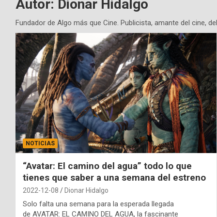
Autor:
Dionar Hidalgo
Fundador de Algo más que Cine. Publicista, amante del cine, del
NOTICIAS
“Avatar: El camino del agua” todo lo que
tienes que saber a una semana del estreno
2022-12-08
Dionar Hidalgo
Solo falta una semana para la esperada llegada
de AVATAR: EL CAMINO DEL AGUA, la fascinante