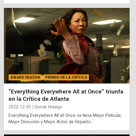
AWARD SEASON
PREMIO DE LA CRÍTICA
“Everything Everywhere All at Once” triunfa
en la Crítica de Atlanta
2022-12-05
Dionar Hidalgo
Everything Everywhere All at Once se lleva Mejor Película,
Mejor Dirección y Mejor Actor de Reparto…