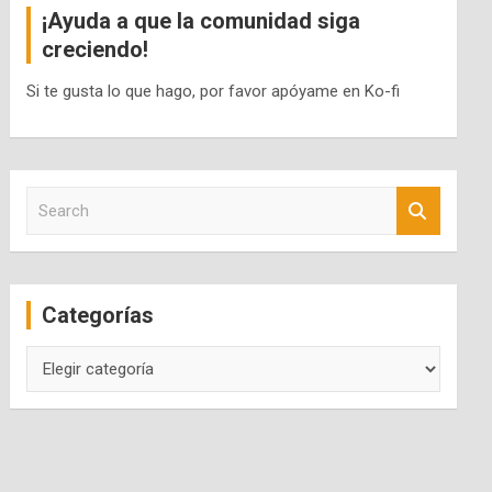
¡Ayuda a que la comunidad siga
creciendo!
Si te gusta lo que hago, por favor apóyame en Ko-fi
S
e
a
r
c
Categorías
h
Categorías