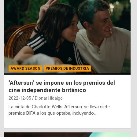
AWARD SEASON
PREMIOS DE INDUSTRIA
‘Aftersun’ se impone en los premios del
cine independiente británico
2022-12-05
Dionar Hidalgo
La cinta de Charlotte Wells ‘Aftersun’ se lleva siete
premios BIFA a los que optaba, incluyendo…